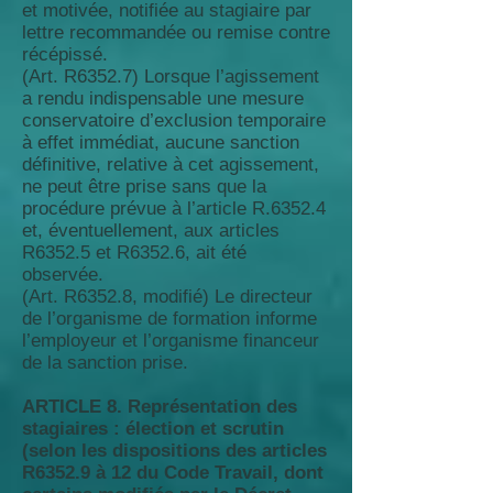
et motivée, notifiée au stagiaire par
lettre recommandée ou remise contre
récépissé.
(Art. R6352.7) Lorsque l’agissement
a rendu indispensable une mesure
conservatoire d’exclusion temporaire
à effet immédiat, aucune sanction
définitive, relative à cet agissement,
ne peut être prise sans que la
procédure prévue à l’article R.6352.4
et, éventuellement, aux articles
R6352.5 et R6352.6, ait été
observée.
(Art. R6352.8, modifié) Le directeur
de l’organisme de formation informe
l’employeur et l’organisme financeur
de la sanction prise.
ARTICLE 8. Représentation des
stagiaires : élection et scrutin
(selon les dispositions des articles
R6352.9 à 12 du Code Travail, dont