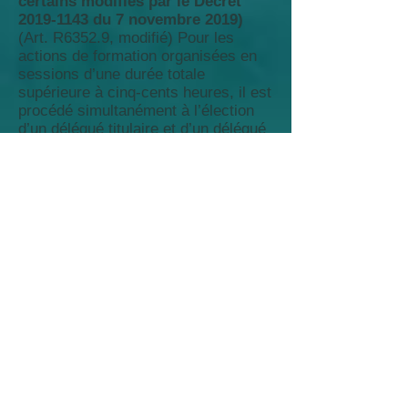
certains modifiés par le Décret
2019-1143
du 7 novembre 2019)
(Art. R6352.9, modifié) Pour les
actions de formation organisées en
sessions d’une durée totale
supérieure à cinq-cents heures, il est
procédé simultanément à l’élection
d’un délégué titulaire et d’un délégué
suppléant au scrutin uninominal à
deux tours. Tous les stagiaires ou
apprentis sont électeurs et éligibles.
(Art. R6352.10, modifié) Le scrutin
se déroule pendant les heures de
formation. Il a lieu au plus tôt vingt
heures et au plus tard quarante
heures après le début de la première
session collective.
(Art. R6352.11) Le directeur de
l’organisme de formation est
responsable de l’organisation du
scrutin. Il en assure le bon
déroulement.
(Art. R6352.12, modifié) Lorsque, à