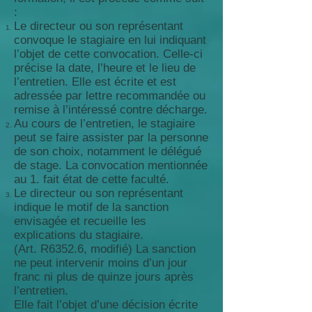
:
Le directeur ou son représentant
convoque le stagiaire en lui indiquant
l’objet de cette convocation. Celle-ci
précise la date, l’heure et le lieu de
l’entretien. Elle est écrite et est
adressée par lettre recommandée ou
remise à l’intéressé contre décharge.
Au cours de l’entretien, le stagiaire
peut se faire assister par la personne
de son choix, notamment le délégué
de stage. La convocation mentionnée
au 1. fait état de cette faculté.
Le directeur ou son représentant
indique le motif de la sanction
envisagée et recueille les
explications du stagiaire.
(Art. R6352.6, modifié) La sanction
ne peut intervenir moins d’un jour
franc ni plus de quinze jours après
l’entretien.
Elle fait l’objet d’une décision écrite