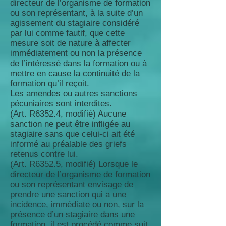
directeur de l’organisme de formation
ou son représentant, à la suite d’un
agissement du stagiaire considéré
par lui comme fautif, que cette
mesure soit de nature à affecter
immédiatement ou non la présence
de l’intéressé dans la formation ou à
mettre en cause la continuité de la
formation qu’il reçoit.
Les amendes ou autres sanctions
pécuniaires sont interdites.
(Art. R6352.4, modifié) Aucune
sanction ne peut être infligée au
stagiaire sans que celui-ci ait été
informé au préalable des griefs
retenus contre lui.
(Art. R6352.5, modifié) Lorsque le
directeur de l’organisme de formation
ou son représentant envisage de
prendre une sanction qui a une
incidence, immédiate ou non, sur la
présence d’un stagiaire dans une
formation, il est procédé comme suit