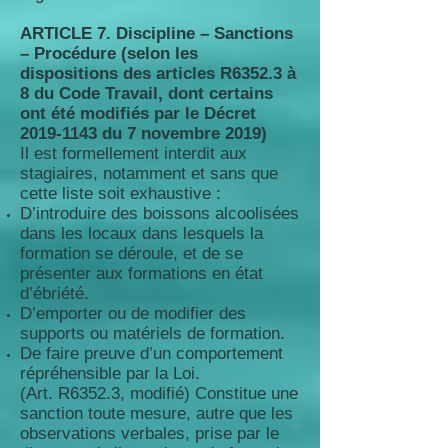
ARTICLE 7. Discipline – Sanctions
– Procédure (selon les
dispositions des articles R6352.3 à
8 du Code Travail, dont certains
ont été modifiés par le Décret
2019-1143
du 7 novembre 2019)
Il est formellement interdit aux
stagiaires, notamment et sans que
cette liste soit exhaustive :
D’introduire des boissons alcoolisées
dans les locaux dans lesquels la
formation se déroule, et de se
présenter aux formations en état
d’ébriété.
D’emporter ou de modifier des
supports ou matériels de formation.
De faire preuve d’un comportement
répréhensible par la Loi.
(Art. R6352.3, modifié) Constitue une
sanction toute mesure, autre que les
observations verbales, prise par le