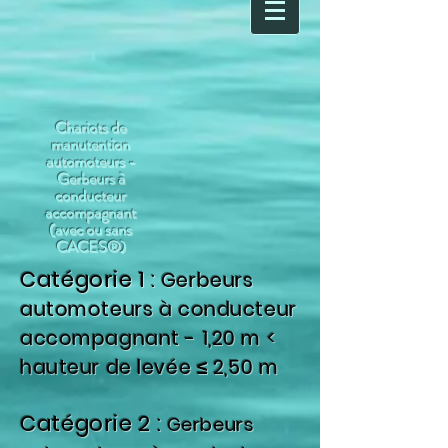
Chariots de
manutention
automoteurs -
Gerbeurs à
conducteur
accompagnant
(avec ou sans
CACES®)
Catégorie 1 :
Gerbeurs
automoteurs à conducteur
accompagnant - 1,20 m <
hauteur de levée ≤ 2,50 m
Catégorie 2 :
Gerbeurs